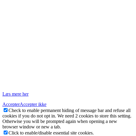
3.1 Adgang for tredjepart
3.1.1 Vi giver adgang til vores underleverandører til at få indsigt i
indholdet af de cookies, som er sat af https://i-teamdanmark.dk
Denne Information må dog alene anvendes på vegne af os og må
ikke anvendes til tredjepartens egne formål.
3.2 Tredjeparts-cookies
3.2.1 https://i-teamdanmark.dk anvender cookies fra følgende
tredjeparter:
Privatlivspolitik
Du kan læse om vores privatlivspolitik her.
Læs mere her
Accepter
Accepter ikke
Check to enable permanent hiding of message bar and refuse all
cookies if you do not opt in. We need 2 cookies to store this setting.
Otherwise you will be prompted again when opening a new
browser window or new a tab.
Click to enable/disable essential site cookies.