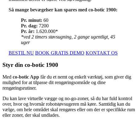
Så mange bevægelser kan spares med
co-botic 1900:
Pr. minut:
60
Pr. dag:
7200
Pr. år:
1.620.000*
*ved 2 timers støvsugning,
2 gange ugentligt, 45
uger
BESTIL NU
BOOK GRATIS DEMO
KONTAKT OS
Styr din co-botic 1900
Med
co-botic App
får du et nemt og enkelt værktøj, som giver dig
mulighed for at tilpasse dit rengøringsområde og dine
rengøringsrutiner.
Du kan lave virtuelle vægge og no-go-zoner, så du har fuld kontrol
over, hvor og hvornår robotstøvsugeren må køre. Samtidig kan du
vælge, om hele området skal rengøres eller om der er specifikke rum
eller zoner, der skal undlades.