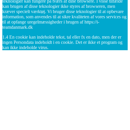
teknologier kan fungere på tværs af dine browsere. I visse tilfælde
kan brugen af disse teknologier ikke styres af browseren, men
kræver specielt værktøj. Vi bruger disse teknologier til at opbevare
information, som anvendes til at sikre kvaliteten af vores services og
til at opfange uregelmæssigheder i brugen af https://i-
teamdanmark.dk
1.4 En cookie kan indeholde tekst, tal eller fx en dato, men der er
ingen Persondata indeholdt i en cookie. Det er ikke et program og
kan ikke indeholde virus.
Nødvendige cookies
Statistik, det vil sige til at måle trafikken på https://mm-g.dk,
herunder antallet af besøg på https://i-teamdanmark.dk, hvilke
domæner den besøgende kommer fra, hvilke sider de ser på https://i-
teamdanmark.dk, og hvilket overordnet geografisk område brugeren
befinder sig i.
• Forbedre funktionalitet, det vil sige til at forbedre funktionaliteten
og optimere din oplevelse af https://i-teamdanmark.dk
• Integrere med sociale medier, det vil sige til at give dig mulighed
for at integrere med sociale medier, som for eksempel Facebook.
• At sikre kvaliteten af vores services og forhindre misbrug og
uregelmæssigheder i forbindelse med brugen af vores services.
• Vise specifik markedsføring på https://i-teamdanmark.dk, som vi
tror, at du vil finde interessant.