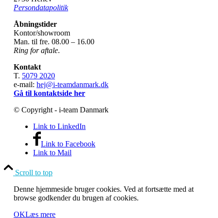
Persondatapolitik
Åbningstider
Kontor/showroom
Man. til fre. 08.00 – 16.00
Ring for aftale
.
Kontakt
T.
5079 2020
e-mail:
hej@i-teamdanmark.dk
Gå til kontaktside her
© Copyright - i-team Danmark
Link to LinkedIn
Link to Facebook
Link to Mail
Scroll to top
Denne hjemmeside bruger cookies. Ved at fortsætte med at
browse godkender du brugen af cookies.
OK
Læs mere