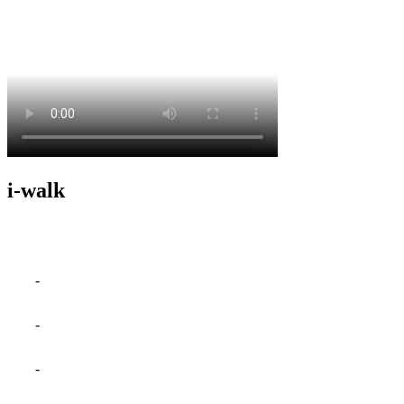
i-walk
Innovationen der gør din i-mop selvkørende
Transformer din i-mop til en vaskerobot med i-walk
Revolutionerende robot-platform med den nyeste teknolog
Kan bruges med alle i-mop XL