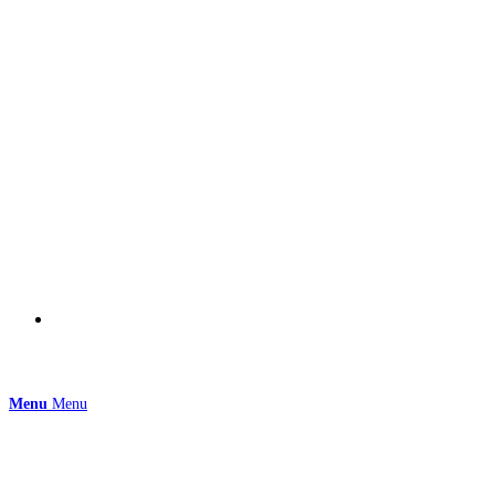
Produkter
Inspiration
Support
Om i-team
Kontakt
Menu
Menu