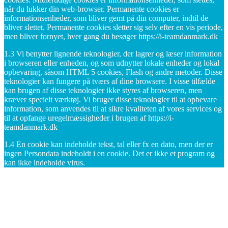
når du lukker din web-browser. Permanente cookies er
informationsenheder, som bliver gemt på din computer, indtil de
bliver slettet. Permanente cookies sletter sig selv efter en vis periode,
men bliver fornyet, hver gang du besøger https://i-teamdanmark.dk
1.3 Vi benytter lignende teknologier, der lagrer og læser information
i browseren eller enheden, og som udnytter lokale enheder og lokal
opbevaring, såsom HTML 5 cookies, Flash og andre metoder. Disse
teknologier kan fungere på tværs af dine browsere. I visse tilfælde
kan brugen af disse teknologier ikke styres af browseren, men
kræver specielt værktøj. Vi bruger disse teknologier til at opbevare
information, som anvendes til at sikre kvaliteten af vores services og
til at opfange uregelmæssigheder i brugen af https://i-
teamdanmark.dk
1.4 En cookie kan indeholde tekst, tal eller fx en dato, men der er
ingen Persondata indeholdt i en cookie. Det er ikke et program og
kan ikke indeholde virus.
Nødvendige cookies
Statistik, det vil sige til at måle trafikken på https://mm-g.dk,
herunder antallet af besøg på https://i-teamdanmark.dk, hvilke
domæner den besøgende kommer fra, hvilke sider de ser på https://i-
teamdanmark.dk, og hvilket overordnet geografisk område brugeren