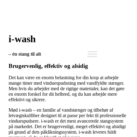
i-wash
– én stang til alt
Brugervenlig, effektiv og alsidig
Det kan være en enorm belastning for din krop at arbejde
mange timer med vinduespudsning med vandfyldte stænger.
Men hvis du arbejder med de rigtige materialer, kan det gøre
en enorm forskel for dit helbred, og du kan arbejde mere
effektivt og sikrere.
Mød i-wash – en familie af vandstænger og tilbehør af
letvægtskulfiber designet til at passe per fekt til professionelle
vinduespudsere. i-wash er det mest avancerede stangsystem
på markedet. Det er brugervenligt, meget effektivt og alsidigt
på grund af dets påklikningssystem. i-wash leveres fuldt