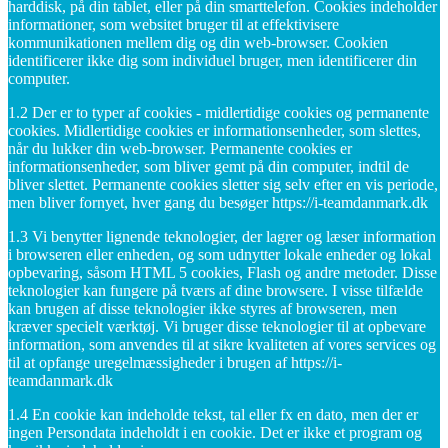
harddisk, på din tablet, eller på din smarttelefon. Cookies indeholder
informationer, som websitet bruger til at effektivisere
kommunikationen mellem dig og din web-browser. Cookien
identificerer ikke dig som individuel bruger, men identificerer din
computer.
1.2 Der er to typer af cookies - midlertidige cookies og permanente
cookies. Midlertidige cookies er informationsenheder, som slettes,
når du lukker din web-browser. Permanente cookies er
informationsenheder, som bliver gemt på din computer, indtil de
bliver slettet. Permanente cookies sletter sig selv efter en vis periode,
men bliver fornyet, hver gang du besøger https://i-teamdanmark.dk
1.3 Vi benytter lignende teknologier, der lagrer og læser information
i browseren eller enheden, og som udnytter lokale enheder og lokal
opbevaring, såsom HTML 5 cookies, Flash og andre metoder. Disse
teknologier kan fungere på tværs af dine browsere. I visse tilfælde
kan brugen af disse teknologier ikke styres af browseren, men
kræver specielt værktøj. Vi bruger disse teknologier til at opbevare
information, som anvendes til at sikre kvaliteten af vores services og
til at opfange uregelmæssigheder i brugen af https://i-
teamdanmark.dk
1.4 En cookie kan indeholde tekst, tal eller fx en dato, men der er
ingen Persondata indeholdt i en cookie. Det er ikke et program og