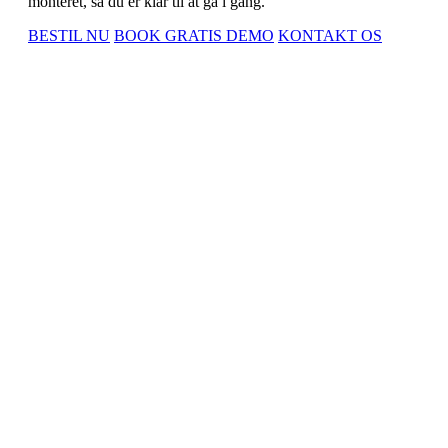
monteret, så du er klar til at gå i gang.
BESTIL NU
BOOK GRATIS DEMO
KONTAKT OS