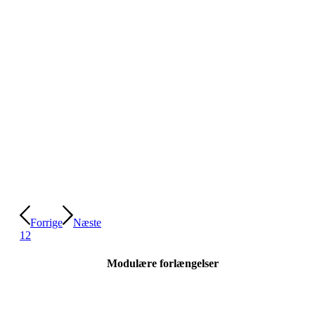
Forrige
Næste
1
2
Modulære forlængelser