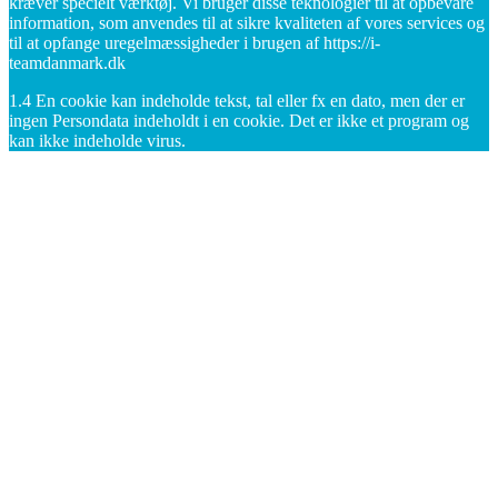
kræver specielt værktøj. Vi bruger disse teknologier til at opbevare
information, som anvendes til at sikre kvaliteten af vores services og
til at opfange uregelmæssigheder i brugen af https://i-
teamdanmark.dk
1.4 En cookie kan indeholde tekst, tal eller fx en dato, men der er
ingen Persondata indeholdt i en cookie. Det er ikke et program og
kan ikke indeholde virus.
Nødvendige cookies
Statistik, det vil sige til at måle trafikken på https://mm-g.dk,
herunder antallet af besøg på https://i-teamdanmark.dk, hvilke
domæner den besøgende kommer fra, hvilke sider de ser på https://i-
teamdanmark.dk, og hvilket overordnet geografisk område brugeren
befinder sig i.
• Forbedre funktionalitet, det vil sige til at forbedre funktionaliteten
og optimere din oplevelse af https://i-teamdanmark.dk
• Integrere med sociale medier, det vil sige til at give dig mulighed
for at integrere med sociale medier, som for eksempel Facebook.
• At sikre kvaliteten af vores services og forhindre misbrug og
uregelmæssigheder i forbindelse med brugen af vores services.
• Vise specifik markedsføring på https://i-teamdanmark.dk, som vi
tror, at du vil finde interessant.
3.1 Adgang for tredjepart