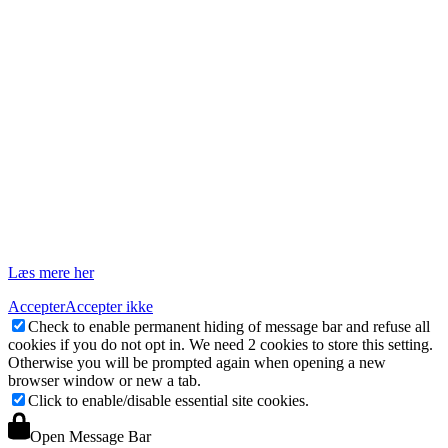
3.1.1 Vi giver adgang til vores underleverandører til at få indsigt i
indholdet af de cookies, som er sat af https://i-teamdanmark.dk
Denne Information må dog alene anvendes på vegne af os og må
ikke anvendes til tredjepartens egne formål.
3.2 Tredjeparts-cookies
3.2.1 https://i-teamdanmark.dk anvender cookies fra følgende
tredjeparter:
Privatlivspolitik
Du kan læse om vores privatlivspolitik her.
Læs mere her
Accepter
Accepter ikke
Check to enable permanent hiding of message bar and refuse all
cookies if you do not opt in. We need 2 cookies to store this setting.
Otherwise you will be prompted again when opening a new
browser window or new a tab.
Click to enable/disable essential site cookies.
Open Message Bar